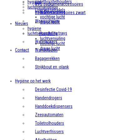
Toiletborstelhouders
hygiene
RVS badkameraccessoires
luchtbehandeling
Luierwisseltafels
luchtvervuiling
Badkameraccessoires zwart
vochtige lucht
Weegschalen
droge lucht
Nieuws
hygiene
Hospitality trays
luchtbehandeling
luchtvervuiling
Waterkokers
vochtige lucht
droge lucht
Contact
Wandkluizen
Bagagerekken
Strijkbout en -plank
Hygiëne op het werk
Desinfectie Covid-19
Handendrogers
Handdoekdispensers
Zeepautomaten
Toiletrolhouders
Luchtverfrissers