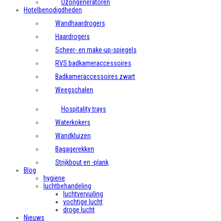
Ozongeneratoren
Hotelbenodigdheden
Wandhaardrogers
Haardrogers
Scheer- en make-up-spiegels
RVS badkameraccessoires
Badkameraccessoires zwart
Weegschalen
Hospitality trays
Waterkokers
Wandkluizen
Bagagerekken
Strijkbout en -plank
Blog
hygiene
luchtbehandeling
luchtvervuiling
vochtige lucht
droge lucht
Nieuws