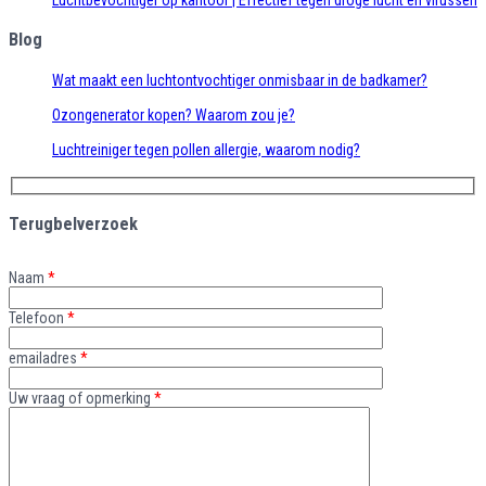
Luchtbevochtiger op kantoor | Effectief tegen droge lucht en virussen
Blog
Wat maakt een luchtontvochtiger onmisbaar in de badkamer?
Ozongenerator kopen? Waarom zou je?
Luchtreiniger tegen pollen allergie, waarom nodig?
Terugbelverzoek
Naam
*
Telefoon
*
emailadres
*
Uw vraag of opmerking
*